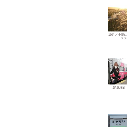
10月／夕陽
スス
JR北海道