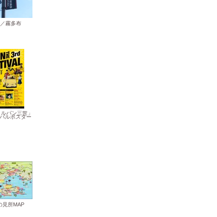
／霧多布
月/「ルパン三世」
バルポスター
の見所MAP