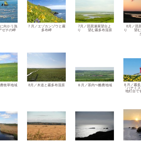
に向かう漁
７月／エゾカンゾウと霧
7月／琵琶瀬展望台よ
8月／琵
アゼチの岬
多布岬
り 望む霧多布湿原
り 望む
８月／霧多
農牧草地域
8月／木道と霧多布湿原
８月／茶内〜酪農地域
「ハナミズ
地灯台で