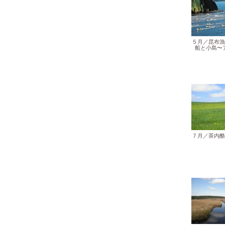
５月／昆布漁
船と小島〜
７月／茶内酪