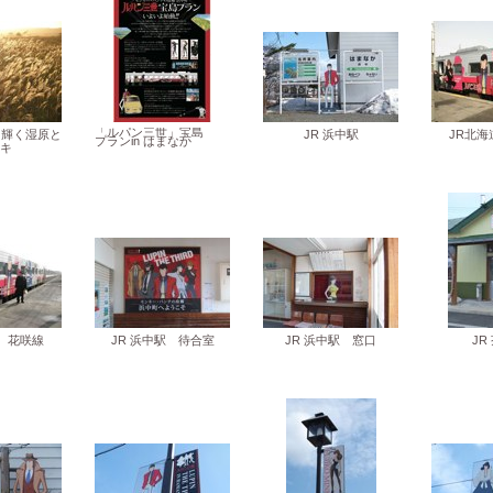
「ルパン三世」宝島
に輝く湿原と
JR 浜中駅
JR北
プランin はまなか
キ
 花咲線
JR 浜中駅 待合室
JR 浜中駅 窓口
JR