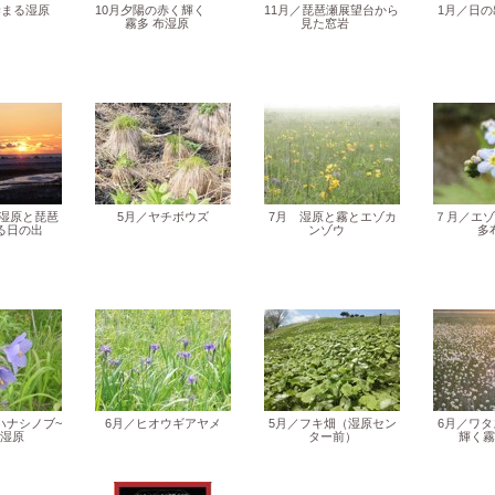
染まる湿原
10月夕陽の赤く輝く
11月／琵琶瀬展望台から
1月／日
霧多 布湿原
見た窓岩
湿原と琵琶
5月／ヤチボウズ
7月 湿原と霧とエゾカ
７月／エゾ
る日の出
ンゾウ
多
ナシノブ~
6月／ヒオウギアヤメ
5月／フキ畑（湿原セン
6月／ワ
湿原
ター前）
輝く霧