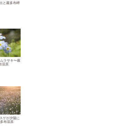
の出と霧多布岬
ムラサキ〜霧
布湿原
タスゲが夕陽に
多布湿原