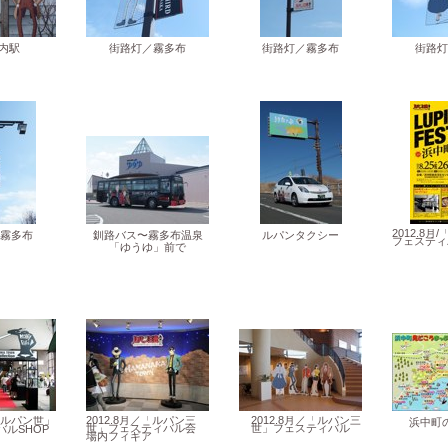
茶内駅
街路灯／霧多布
街路灯／霧多布
街路灯
2012.8
霧多布
釧路バス〜霧多布温泉
ルパンタクシー
フェスティ
「ゆうゆ」前で
／「ルパン世」
2012.8月／「ルパン三
2012.8月／「ルパン三
浜中町
世」フェスティバル会
世」フェスティバル
ルSHOP
場内フィギア