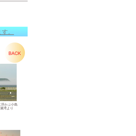
ます。
登録
に浮かぶ小島
瀬湾より