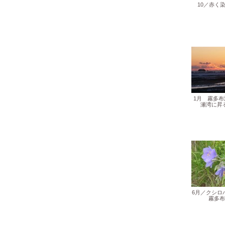
10／赤く
1月 霧多布
瀬湾に昇
6月／クシロハ
霧多布