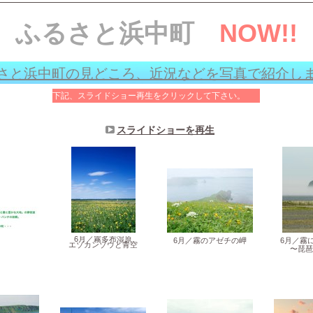
NOW!!
ふるさと浜中町
さと浜中町の見どころ、近況などを写真で紹介し
下記、スライドショー再生をクリックして下さい。
スライドショーを再生
6月／霧多布湿原
6月／霧のアゼチの岬
6月／霧
エゾカンゾウと青空
〜琵琶