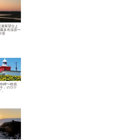
琶瀬展望台よ
霧多布湿原〜
夕景
布岬〜映画
キ」のロケ
す。